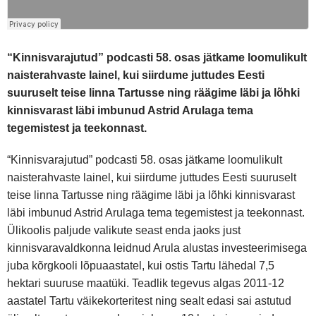
“Kinnisvarajutud” podcasti 58. osas jätkame loomulikult
naisterahvaste lainel, kui siirdume juttudes Eesti
suuruselt teise linna Tartusse ning räägime läbi ja lõhki
kinnisvarast läbi imbunud Astrid Arulaga tema
tegemistest ja teekonnast.
“Kinnisvarajutud” podcasti 58. osas jätkame loomulikult
naisterahvaste lainel, kui siirdume juttudes Eesti suuruselt
teise linna Tartusse ning räägime läbi ja lõhki kinnisvarast
läbi imbunud Astrid Arulaga tema tegemistest ja teekonnast.
Ülikoolis paljude valikute seast enda jaoks just
kinnisvaravaldkonna leidnud Arula alustas investeerimisega
juba kõrgkooli lõpuaastatel, kui ostis Tartu lähedal 7,5
hektari suuruse maatüki. Teadlik tegevus algas 2011-12
aastatel Tartu väikekorteritest ning sealt edasi sai astutud