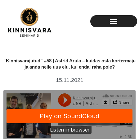
Skip
to
content
“Kinnisvarajutud” #58 | Astrid Arula – kuidas osta kortermaju
ja anda neile uus elu, kui endal raha pole?
15.11.2021