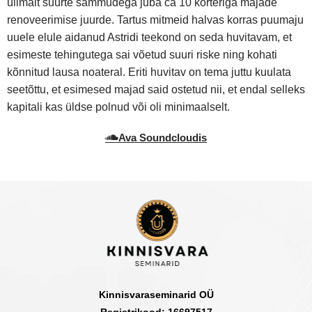
ülimalt suurte sammudega juba ca 10 korteriga majade
renoveerimise juurde. Tartus mitmeid halvas korras puumaju
uuele elule aidanud Astridi teekond on seda huvitavam, et
esimeste tehingutega sai võetud suuri riske ning kohati
kõnnitud lausa noateral. Eriti huvitav on tema juttu kuulata
seetõttu, et esimesed majad said ostetud nii, et endal selleks
kapitali kas üldse polnud või oli minimaalselt.
Ava Soundcloudis
Kinnisvaraseminarid OÜ