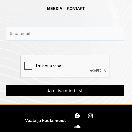
MEEDIA
KONTAKT
F
S
I
a
o
n
Vaata ja kuula meid:
c
u
s
e
n
t