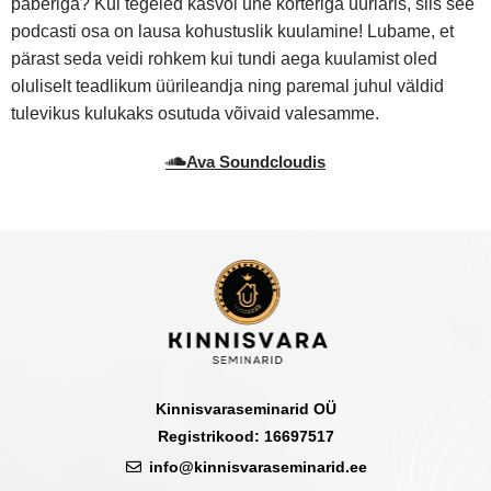
paberiga? Kui tegeled kasvõi ühe korteriga üüriäris, siis see
podcasti osa on lausa kohustuslik kuulamine! Lubame, et
pärast seda veidi rohkem kui tundi aega kuulamist oled
oluliselt teadlikum üürileandja ning paremal juhul väldid
tulevikus kulukaks osutuda võivaid valesamme.
Ava Soundcloudis
Kinnisvaraseminarid OÜ
Registrikood: 16697517
info@kinnisvaraseminarid.ee