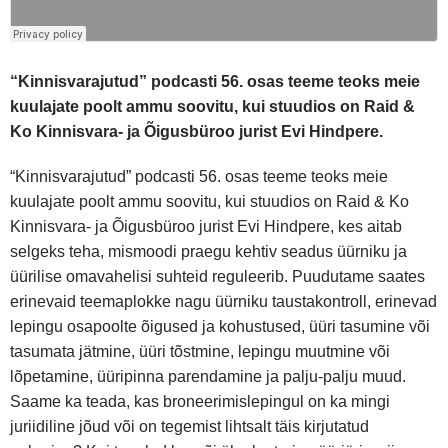
“Kinnisvarajutud” podcasti 56. osas teeme teoks meie
kuulajate poolt ammu soovitu, kui stuudios on Raid &
Ko Kinnisvara- ja Õigusbüroo jurist Evi Hindpere.
“Kinnisvarajutud” podcasti 56. osas teeme teoks meie
kuulajate poolt ammu soovitu, kui stuudios on Raid & Ko
Kinnisvara- ja Õigusbüroo jurist Evi Hindpere, kes aitab
selgeks teha, mismoodi praegu kehtiv seadus üürniku ja
üürilise omavahelisi suhteid reguleerib. Puudutame saates
erinevaid teemaplokke nagu üürniku taustakontroll, erinevad
lepingu osapoolte õigused ja kohustused, üüri tasumine või
tasumata jätmine, üüri tõstmine, lepingu muutmine või
lõpetamine, üüripinna parendamine ja palju-palju muud.
Saame ka teada, kas broneerimislepingul on ka mingi
juriidiline jõud või on tegemist lihtsalt täis kirjutatud