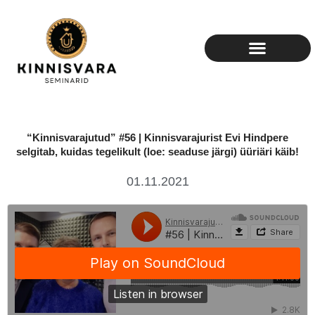
Skip
to
content
“Kinnisvarajutud” #56 | Kinnisvarajurist Evi Hindpere
selgitab, kuidas tegelikult (loe: seaduse järgi) üüriäri käib!
01.11.2021