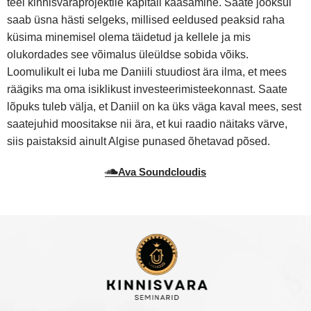
teel kinnisvaraprojektile kapitali kaasamine. Saate jooksul
saab üsna hästi selgeks, millised eeldused peaksid raha
küsima minemisel olema täidetud ja kellele ja mis
olukordades see võimalus üleüldse sobida võiks.
Loomulikult ei luba me Daniili stuudiost ära ilma, et mees
räägiks ma oma isiklikust investeerimisteekonnast. Saate
lõpuks tuleb välja, et Daniil on ka üks väga kaval mees, sest
saatejuhid moositakse nii ära, et kui raadio näitaks värve,
siis paistaksid ainult Algise punased õhetavad põsed.
Ava Soundcloudis