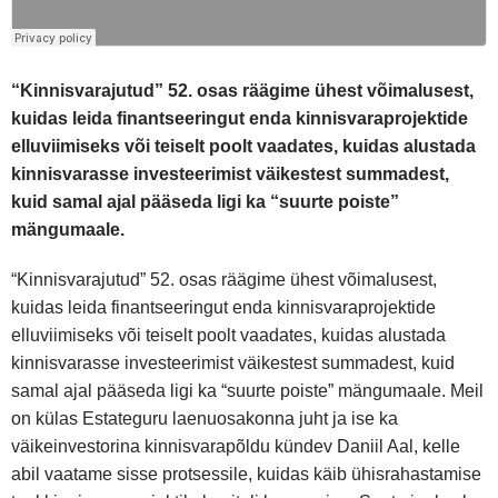
“Kinnisvarajutud” 52. osas räägime ühest võimalusest,
kuidas leida finantseeringut enda kinnisvaraprojektide
elluviimiseks või teiselt poolt vaadates, kuidas alustada
kinnisvarasse investeerimist väikestest summadest,
kuid samal ajal pääseda ligi ka “suurte poiste”
mängumaale.
“Kinnisvarajutud” 52. osas räägime ühest võimalusest,
kuidas leida finantseeringut enda kinnisvaraprojektide
elluviimiseks või teiselt poolt vaadates, kuidas alustada
kinnisvarasse investeerimist väikestest summadest, kuid
samal ajal pääseda ligi ka “suurte poiste” mängumaale. Meil
on külas Estateguru laenuosakonna juht ja ise ka
väikeinvestorina kinnisvarapõldu kündev Daniil Aal, kelle
abil vaatame sisse protsessile, kuidas käib ühisrahastamise