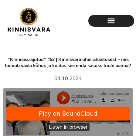
Skip
to
content
“Kinnisvarajutud” #52 | Kinnisvara ühisrahastusest – mis
toimub vaala kõhus ja kuidas see enda kasuks tööle panna?
04.10.2021