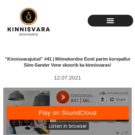
Skip
to
content
“Kinnisvarajutud” #41 | Mitmekordne Eesti parim korvpallur
Siim-Sander Vene skoorib ka kinnisvaras!
12.07.2021