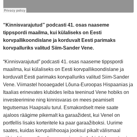
“Kinnisvarajutud” podcasti 41. osas naaseme
tippspordi maailma, kui külaliseks on Eesti
korvpallikoondislane ja korduvalt Eesti parimaks
korvpalluriks valitud Siim-Sander Vene.
“Kinnisvarajutud” podcasti 41. osas naaseme tippspordi
maailma, kui külaliseks on Eesti korvpallikoondislane ja
korduvalt Eesti parimaks korvpalluriks valitud Siim-Sander
Vene. Viimastel hooaegadel Lõuna-Euroopas Hispaanias ja
Itaalias erinevates klubides leiba teeninud Vene hobiks on
investeerimine ning kinnisvaras on mees peamiselt
tegutsemas Haapsalu turul. Esmakordselt meie saate
ajaloos räägime pikemalt ka garaažidest, kui Venel on
portfellis lisaks korteritele ka paar garaažiboksi. Uurime
saates, kuidas korvpallihooaja jooksul pikalt välismaal