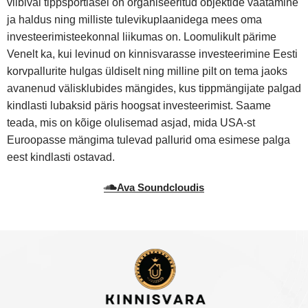
viibival tippsportlasel on organiseeritud objektide vaatamine
ja haldus ning milliste tulevikuplaanidega mees oma
investeerimisteekonnal liikumas on. Loomulikult pärime
Venelt ka, kui levinud on kinnisvarasse investeerimine Eesti
korvpallurite hulgas üldiselt ning milline pilt on tema jaoks
avanenud välisklubides mängides, kus tippmängijate palgad
kindlasti lubaksid päris hoogsat investeerimist. Saame
teada, mis on kõige olulisemad asjad, mida USA-st
Euroopasse mängima tulevad pallurid oma esimese palga
eest kindlasti ostavad.
Ava Soundcloudis