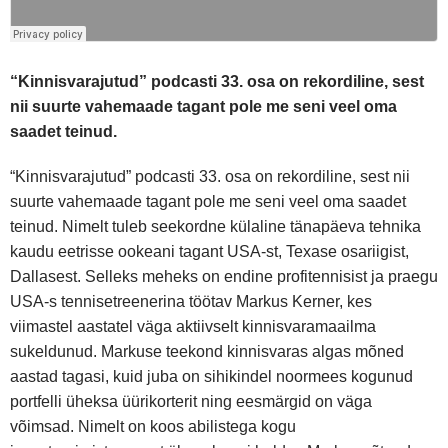
“Kinnisvarajutud” podcasti 33. osa on rekordiline, sest
nii suurte vahemaade tagant pole me seni veel oma
saadet teinud.
“Kinnisvarajutud” podcasti 33. osa on rekordiline, sest nii
suurte vahemaade tagant pole me seni veel oma saadet
teinud. Nimelt tuleb seekordne külaline tänapäeva tehnika
kaudu eetrisse ookeani tagant USA-st, Texase osariigist,
Dallasest. Selleks meheks on endine profitennisist ja praegu
USA-s tennisetreenerina töötav Markus Kerner, kes
viimastel aastatel väga aktiivselt kinnisvaramaailma
sukeldunud. Markuse teekond kinnisvaras algas mõned
aastad tagasi, kuid juba on sihikindel noormees kogunud
portfelli üheksa üürikorterit ning eesmärgid on väga
võimsad. Nimelt on koos abilistega kogu