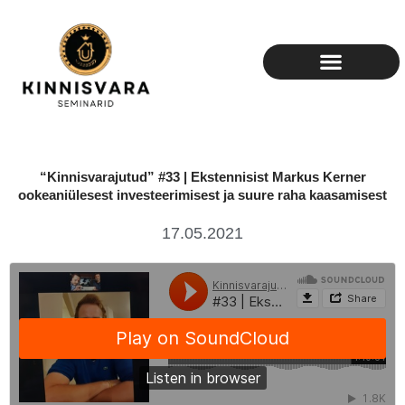
Skip
to
content
“Kinnisvarajutud” #33 | Ekstennisist Markus Kerner
ookeaniülesest investeerimisest ja suure raha kaasamisest
17.05.2021