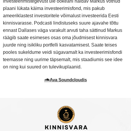
investeerimistegevust üle ookeani haldav Markus võtnud
plaani lükata käima investeerimisfond, mis pakub
ameeriklastest investoritele võimalust investeerida Eesti
kinnisvarasse. Podcasti lindistuseks suure ajavahe tõttu
ennast Dallases väga varakult arvuti taha sättinud Markus
räägib saate esimeses osas oma jõudmisest kinnisvara
juurde ning isikliku portfelli kasvatamisest. Saate teises
pooles sukeldume veidi sügavamalt ka investeerimisfondi
teemasse ning uurime täpsemalt, mis staadiumis see idee
on ning kui suured on tulevikuplaanid.
Ava Soundcloudis