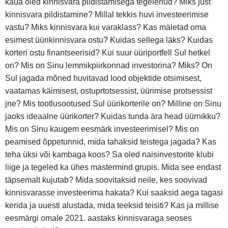
kaua oled kinnisvara pildistamisega tegelenud? Miks just
kinnisvara pildistamine? Millal tekkis huvi investeerimise
vastu? Miks kinnisvara kui varaklass? Kas mäletad oma
esimest üürikinnisvara ostu? Kuidas sellega läks? Kuidas
korteri ostu finantseerisid? Kui suur üüriportfell Sul hetkel
on? Mis on Sinu lemmikpiirkonnad investorina? Miks? On
Sul jagada mõned huvitavad lood objektide otsimisest,
vaatamas käimisest, ostuprtotsessist, üürimise protsessist
jne? Mis tootlusootused Sul üürikorterile on? Milline on Sinu
jaoks ideaalne üürikorter? Kuidas tunda ära head üürnikku?
Mis on Sinu kaugem eesmärk investeerimisel? Mis on
peamised õppetunnid, mida tahaksid teistega jagada? Kas
teha üksi või kambaga koos? Sa oled naisinvestorite klubi
liige ja tegeled ka ühes mastermind grupis. Mida see endast
täpsemalt kujutab? Mida soovitaksid neile, kes soovivad
kinnisvarasse investeerima hakata? Kui saaksid aega tagasi
kerida ja uuesti alustada, mida teeksid teisiti? Kas ja millise
eesmärgi omale 2021. aastaks kinnisvaraga seoses