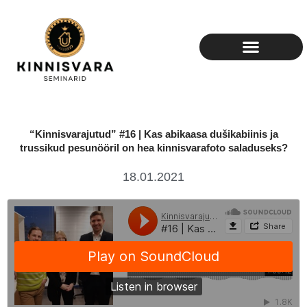
Skip
to
content
“Kinnisvarajutud” #16 | Kas abikaasa dušikabiinis ja
trussikud pesunööril on hea kinnisvarafoto saladuseks?
18.01.2021