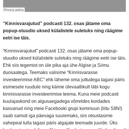
“Kinnisvarajutud” podcasti 132. osas jätame oma
popup-stuudio uksed külalistele suletuks ning räägime
eetri ise täis.
“Kinnisvarajutud” podcasti 132. osas jätame oma popup-
stuudio uksed külalistele suletuks ning räägime eetri ise täis.
Ehk siis tegemist on üle pika aja ühe Algise ja Siimu
duosaatega. Teemaks valisime “Kinnisvarasse
investeerimise ABC” ehk läheme oma juttudega tagasi päris
esimesele ruudule ning käime ülevaatlikult läbi kogu
kinnisvarasse investeerimise teema. Kuna meie podcasti
kuulajaskond on algusaegadega võrreldes kordades
kasvanud ning meie Facebooki grupi kommuun (liitu SIIN!)
saab samuti iga päevaga suuremaks, siis otsustasime
vahepeal tulla tagasi päris algajate teemade juurde. Üks