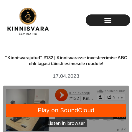
Skip
to
content
“Kinnisvarajutud” #132 | Kinnisvarasse investeerimise ABC
ehk tagasi täiesti esimesele ruudule!
17.04.2023