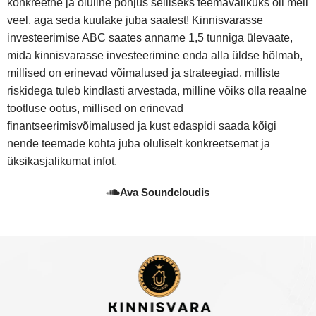
konkreetne ja oluline põhjus selliseks teemavalikuks oli meil
veel, aga seda kuulake juba saatest! Kinnisvarasse
investeerimise ABC saates anname 1,5 tunniga ülevaate,
mida kinnisvarasse investeerimine enda alla üldse hõlmab,
millised on erinevad võimalused ja strateegiad, milliste
riskidega tuleb kindlasti arvestada, milline võiks olla reaalne
tootluse ootus, millised on erinevad
finantseerimisvõimalused ja kust edaspidi saada kõigi
nende teemade kohta juba oluliselt konkreetsemat ja
üksikasjalikumat infot.
Ava Soundcloudis