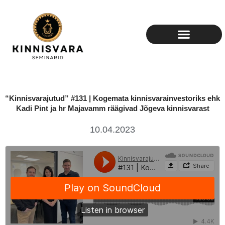
Skip
to
content
“Kinnisvarajutud” #131 | Kogemata kinnisvarainvestoriks ehk
Kadi Pint ja hr Majavamm räägivad Jõgeva kinnisvarast
10.04.2023