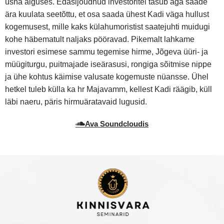
üsna alguses. Edasijõudnud investoritel tasub aga saade
ära kuulata seetõttu, et osa saada ühest Kadi väga hullust
kogemusest, mille kaks külahumoristist saatejuhti muidugi
kohe häbematult naljaks pööravad. Pikemalt lahkame
investori esimese sammu tegemise hirme, Jõgeva üüri- ja
müügiturgu, puitmajade iseärasusi, rongiga sõitmise nippe
ja ühe kohtus käimise valusate kogemuste nüansse. Ühel
hetkel tuleb külla ka hr Majavamm, kellest Kadi räägib, küll
läbi naeru, päris hirmuäratavaid lugusid.
Ava Soundcloudis