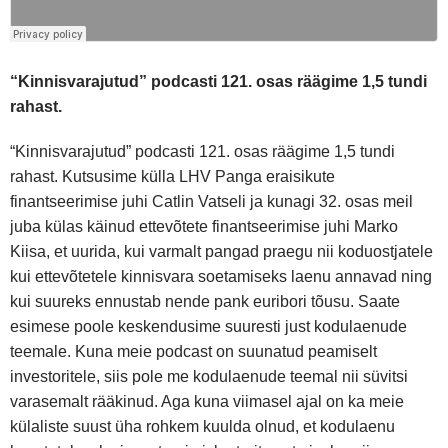
“Kinnisvarajutud” podcasti 121. osas räägime 1,5 tundi
rahast.
“Kinnisvarajutud” podcasti 121. osas räägime 1,5 tundi
rahast. Kutsusime külla LHV Panga eraisikute
finantseerimise juhi Catlin Vatseli ja kunagi 32. osas meil
juba külas käinud ettevõtete finantseerimise juhi Marko
Kiisa, et uurida, kui varmalt pangad praegu nii koduostjatele
kui ettevõtetele kinnisvara soetamiseks laenu annavad ning
kui suureks ennustab nende pank euribori tõusu. Saate
esimese poole keskendusime suuresti just kodulaenude
teemale. Kuna meie podcast on suunatud peamiselt
investoritele, siis pole me kodulaenude teemal nii süvitsi
varasemalt rääkinud. Aga kuna viimasel ajal on ka meie
külaliste suust üha rohkem kuulda olnud, et kodulaenu