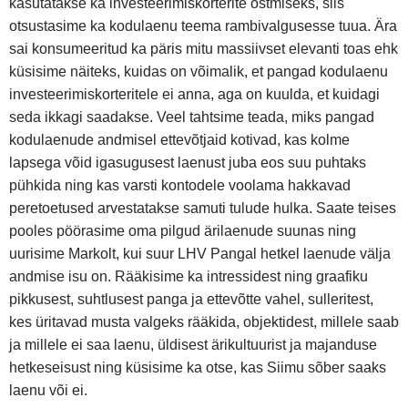
kasutatakse ka investeerimiskorterite ostmiseks, siis
otsustasime ka kodulaenu teema rambivalgusesse tuua. Ära
sai konsumeeritud ka päris mitu massiivset elevanti toas ehk
küsisime näiteks, kuidas on võimalik, et pangad kodulaenu
investeerimiskorteritele ei anna, aga on kuulda, et kuidagi
seda ikkagi saadakse. Veel tahtsime teada, miks pangad
kodulaenude andmisel ettevõtjaid kotivad, kas kolme
lapsega võid igasugusest laenust juba eos suu puhtaks
pühkida ning kas varsti kontodele voolama hakkavad
peretoetused arvestatakse samuti tulude hulka. Saate teises
pooles pöörasime oma pilgud ärilaenude suunas ning
uurisime Markolt, kui suur LHV Pangal hetkel laenude välja
andmise isu on. Rääkisime ka intressidest ning graafiku
pikkusest, suhtlusest panga ja ettevõtte vahel, sulleritest,
kes üritavad musta valgeks rääkida, objektidest, millele saab
ja millele ei saa laenu, üldisest ärikultuurist ja majanduse
hetkeseisust ning küsisime ka otse, kas Siimu sõber saaks
laenu või ei.